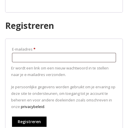
Registreren
Vereist
E-mailadres
*
Er wordt een link om een nieuw wachtwoord in te stellen
naar je e-mailadres verzonden.
Je persoonlijke gegevens worden gebruikt om je ervaring op
deze site te ondersteunen, om toegang tot je account te
beheren en voor andere doeleinden zoals omschreven in
onze
privacybeleid
.
Registreren