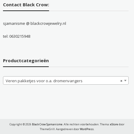
Contact Black Crow:
sjamanisme @ blackcrowjewelry.nl
tel: 0630215948
Productcategorieën
Veren pakketjes voor o.a. dromenvangers
×
Copyright © 2026
Black Crow Sjamanisme
. Alle rechten voorbehouden. Thema:
eStore
door
ThemeGrill. Aangedreven door
WordPress
.