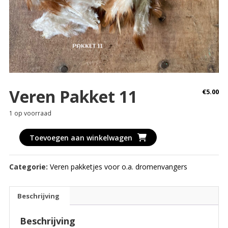
Veren Pakket 11
€
5.00
1 op voorraad
Veren
Toevoegen aan winkelwagen
Pakket
11
Categorie:
Veren pakketjes voor o.a. dromenvangers
aantal
Beschrijving
Beschrijving