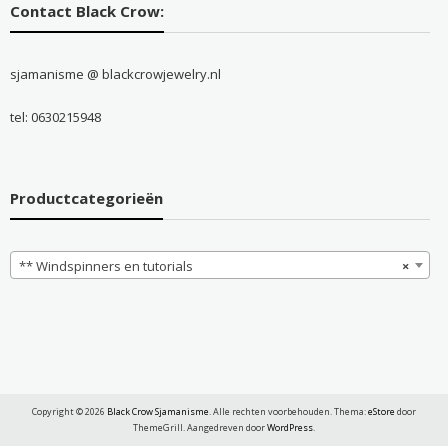
Contact Black Crow:
sjamanisme @ blackcrowjewelry.nl
tel: 0630215948
Productcategorieën
** Windspinners en tutorials
×
Copyright © 2026
Black Crow Sjamanisme
. Alle rechten voorbehouden. Thema:
eStore
door
ThemeGrill. Aangedreven door
WordPress
.