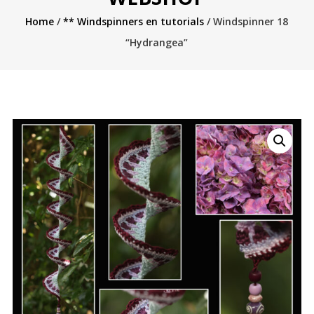
Home
/
** Windspinners en tutorials
/ Windspinner 18
“Hydrangea”