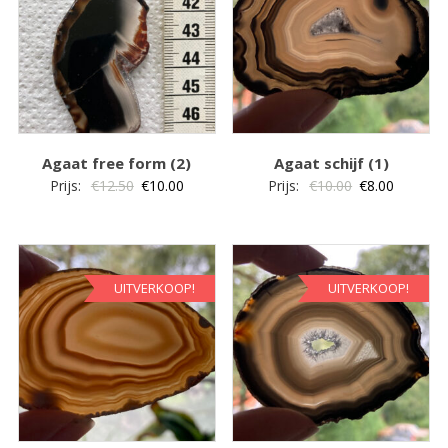
Agaat free form (2)
Agaat schijf (1)
Oorspronkelijke
Huidige
Oorspronkelij
Huidige
Prijs:
€
12.50
€
10.00
Prijs:
€
10.00
€
8.00
prijs
prijs
prijs
prijs
was:
is:
was:
is:
€12.50.
€10.00.
€10.00.
€8.00.
UITVERKOOP!
UITVERKOOP!