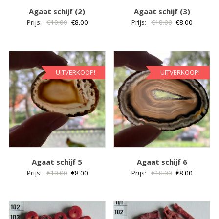
Agaat schijf (2)
Agaat schijf (3)
Oorspronkelijke
Huidige
Oorspronkelij
Huidige
Prijs:
€
10.00
€
8.00
Prijs:
€
10.00
€
8.00
prijs
prijs
prijs
prijs
was:
is:
was:
is:
€10.00.
€8.00.
€10.00.
€8.00.
UITVERKOOP!
UITVERKOOP!
Agaat schijf 5
Agaat schijf 6
Oorspronkelijke
Huidige
Oorspronkelij
Huidige
Prijs:
€
10.00
€
8.00
Prijs:
€
10.00
€
8.00
prijs
prijs
prijs
prijs
was:
is:
was:
is:
€10.00.
€8.00.
€10.00.
€8.00.