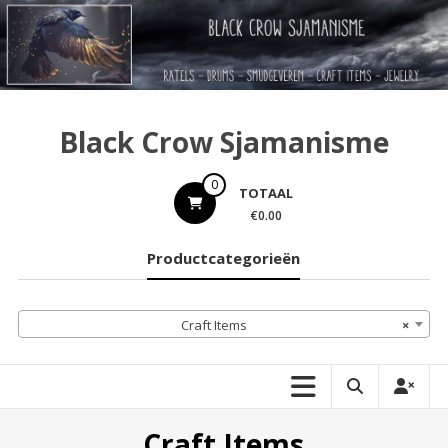
Ga
naar
de
inhoud
Black Crow Sjamanisme
0
TOTAAL
€0.00
Productcategorieën
Craft Items
×
Craft Items