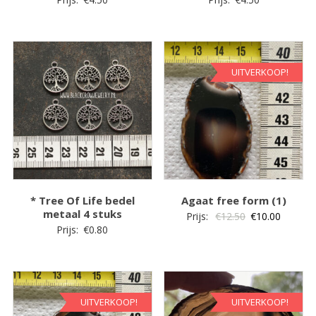
UITVERKOOP!
* Tree Of Life bedel
Agaat free form (1)
metaal 4 stuks
Oorspronkelijk
Huidige
Prijs:
€
12.50
€
10.00
Prijs:
€
0.80
prijs
prijs
was:
is:
€12.50.
€10.00.
UITVERKOOP!
UITVERKOOP!