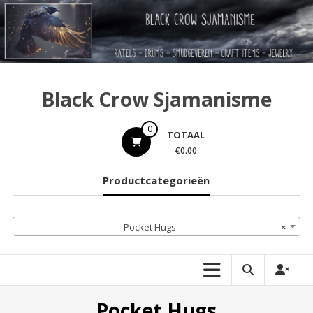
Ga
naar
de
inhoud
Black Crow Sjamanisme
0
TOTAAL
€0.00
Productcategorieën
Pocket Hugs
×
Pocket Hugs