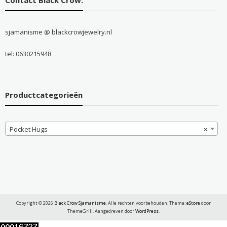
sjamanisme @ blackcrowjewelry.nl
tel: 0630215948
Productcategorieën
Pocket Hugs
×
Copyright © 2026
Black Crow Sjamanisme
. Alle rechten voorbehouden. Thema:
eStore
door
ThemeGrill. Aangedreven door
WordPress
.