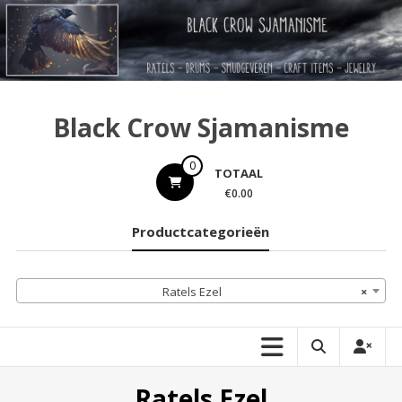
Ga
naar
de
inhoud
Black Crow Sjamanisme
0
TOTAAL
€0.00
Productcategorieën
Ratels Ezel
×
Ratels Ezel