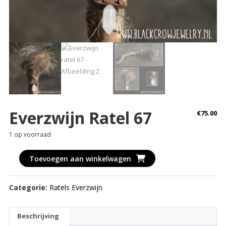
Everzwijn Ratel 67
€
75.00
1 op voorraad
Everzwijn
Toevoegen aan winkelwagen
ratel
67
Categorie:
Ratels Everzwijn
aantal
Beschrijving