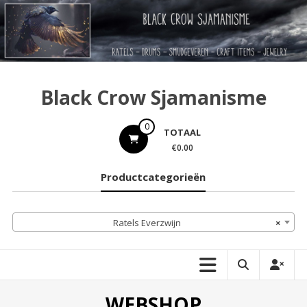
Ga
naar
de
inhoud
Black Crow Sjamanisme
0
TOTAAL
€0.00
Productcategorieën
Ratels Everzwijn
×
WEBSHOP